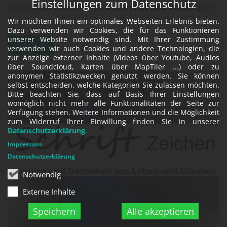
Einstellungen zum Datenschutz
Kandidaten für die Wahl zum Rat des Pastoralen
Raumes ...
Wir möchten Ihnen ein optimales Webseiten-Erlebnis bieten.
Dazu verwenden wir Cookies, die für das Funktionieren
unserer Website notwendig sind. Mit Ihrer Zustimmung
mehr +
verwenden wir auch Cookies und andere Technologien, die
zur Anzeige externer Inhalte (Videos über Youtube, Audios
über Soundcloud, Karten über MapTiler ...) oder zu
anonymen Statistikzwecken genutzt werden. Sie können
selbst entscheiden, welche Kategorien Sie zulassen möchten.
Bitte beachten Sie, dass auf Basis Ihrer Einstellungen
womöglich nicht mehr alle Funktionalitäten der Seite zur
Verfügung stehen. Weitere Informationen und die Möglichkeit
zum Widerruf Ihrer Einwillung finden Sie in unserer
Datenschutzerklärung
.
Impressum
Datenschutzerklärung
Notwendig
Externe Inhalte
Speichern
Alle akzeptieren
© Pfarre