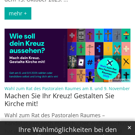
mehr +
© Bistum Aachen
:
Wahl zum Rat des Pastoralen Raumes am 8. und 9. November
Machen Sie Ihr Kreuz! Gestalten Sie
Kirche mit!
Wahl zum Rat des Pastoralen Raumes –
Kandidaturen noch möglich - Der Wahlausschuss
✕
Ihre Wahlmöglichkeiten bei den
hat die Vorschlagsliste der Kandidatinnen und