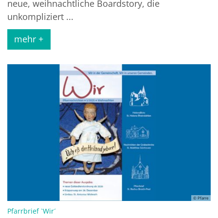
neue, weihnachtliche Boardstory, die
unkompliziert ...
mehr +
© Pfarre
:
Pfarrbrief `Wir´