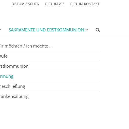
BISTUM AACHEN
BISTUM A-Z
BISTUM KONTAKT
SAKRAMENTE UND ERSTKOMMUNION
ir möchten / ich möchte ...
aufe
rstkommunion
irmung
heschließung
rankensalbung