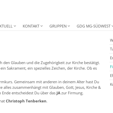
KTUELL
KONTAKT
GRUPPEN
GDG MG-SÜDWEST
W
T
E
ch den Glauben und die Zugehörigkeit zur Kirche bestätigt.
F
ein Sakrament, ein spezielles Zeichen, der Kirche. Ob es
E
irmkurs. Gemeinsam mit anderen in deinem Alter hast Du
K
e alles zusammenhängt mit Glauben, Gott, Jesus, Kirche &
am Ende entscheidest Du über das
JA
zur Firmung.
 hat
Christoph Tenberken
.