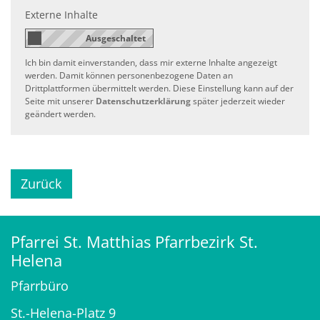
Externe Inhalte
Ich bin damit einverstanden, dass mir externe Inhalte angezeigt
werden. Damit können personenbezogene Daten an
Drittplattformen übermittelt werden. Diese Einstellung kann auf der
Seite mit unserer
Datenschutzerklärung
später jederzeit wieder
geändert werden.
Zurück
Pfarrei St. Matthias Pfarrbezirk St.
Helena
Pfarrbüro
St.-Helena-Platz 9