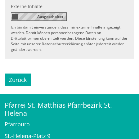
Externe Inhalte
Ich bin damit einverstanden, dass mir externe Inhalte angezeigt
werden. Damit können personenbezogene Daten an
Drittplattformen übermittelt werden. Diese Einstellung kann auf der
Seite mit unserer
Datenschutzerklärung
später jederzeit wieder
geändert werden.
Zurück
Pfarrei St. Matthias Pfarrbezirk St.
Helena
Pfarrbüro
St.-Helena-Platz 9