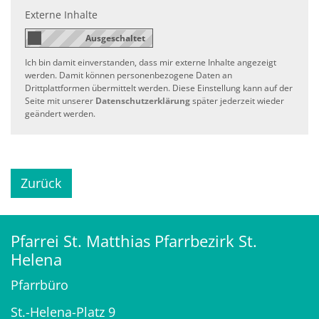
Externe Inhalte
Ich bin damit einverstanden, dass mir externe Inhalte angezeigt
werden. Damit können personenbezogene Daten an
Drittplattformen übermittelt werden. Diese Einstellung kann auf der
Seite mit unserer
Datenschutzerklärung
später jederzeit wieder
geändert werden.
Zurück
Pfarrei St. Matthias Pfarrbezirk St.
Helena
Pfarrbüro
St.-Helena-Platz 9