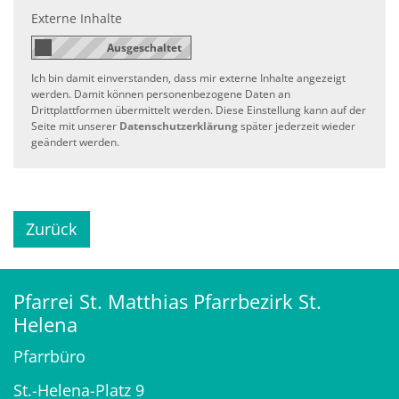
Externe Inhalte
Ich bin damit einverstanden, dass mir externe Inhalte angezeigt
werden. Damit können personenbezogene Daten an
Drittplattformen übermittelt werden. Diese Einstellung kann auf der
Seite mit unserer
Datenschutzerklärung
später jederzeit wieder
geändert werden.
Zurück
Pfarrei St. Matthias Pfarrbezirk St.
Helena
Pfarrbüro
St.-Helena-Platz 9