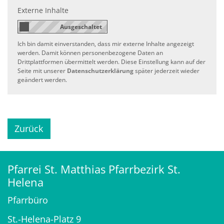
Externe Inhalte
Ich bin damit einverstanden, dass mir externe Inhalte angezeigt
werden. Damit können personenbezogene Daten an
Drittplattformen übermittelt werden. Diese Einstellung kann auf der
Seite mit unserer
Datenschutzerklärung
später jederzeit wieder
geändert werden.
Zurück
Pfarrei St. Matthias Pfarrbezirk St.
Helena
Pfarrbüro
St.-Helena-Platz 9