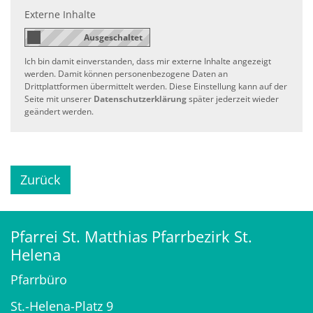
Externe Inhalte
Ich bin damit einverstanden, dass mir externe Inhalte angezeigt
werden. Damit können personenbezogene Daten an
Drittplattformen übermittelt werden. Diese Einstellung kann auf der
Seite mit unserer
Datenschutzerklärung
später jederzeit wieder
geändert werden.
Zurück
Pfarrei St. Matthias Pfarrbezirk St.
Helena
Pfarrbüro
St.-Helena-Platz 9