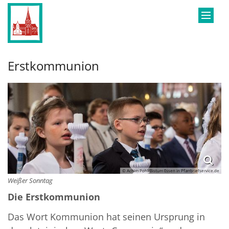
Zum Inhalt springen
Erstkommunion
© Achim Pohl/Bistum Essen in Pfarrbriefservice.de
Weißer Sonntag
Die Erstkommunion
Das Wort Kommunion hat seinen Ursprung in